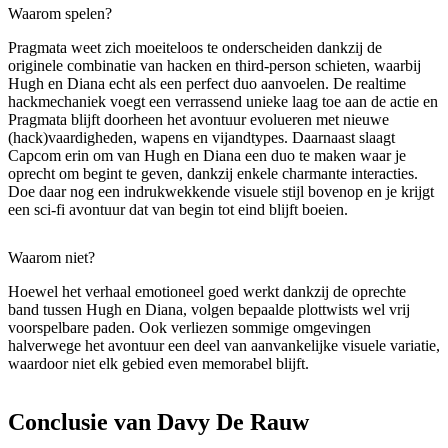
Waarom spelen?
Pragmata weet zich moeiteloos te onderscheiden dankzij de
originele combinatie van hacken en third-person schieten, waarbij
Hugh en Diana echt als een perfect duo aanvoelen. De realtime
hackmechaniek voegt een verrassend unieke laag toe aan de actie en
Pragmata blijft doorheen het avontuur evolueren met nieuwe
(hack)vaardigheden, wapens en vijandtypes. Daarnaast slaagt
Capcom erin om van Hugh en Diana een duo te maken waar je
oprecht om begint te geven, dankzij enkele charmante interacties.
Doe daar nog een indrukwekkende visuele stijl bovenop en je krijgt
een sci-fi avontuur dat van begin tot eind blijft boeien.
Waarom niet?
Hoewel het verhaal emotioneel goed werkt dankzij de oprechte
band tussen Hugh en Diana, volgen bepaalde plottwists wel vrij
voorspelbare paden. Ook verliezen sommige omgevingen
halverwege het avontuur een deel van aanvankelijke visuele variatie,
waardoor niet elk gebied even memorabel blijft.
Conclusie van Davy De Rauw